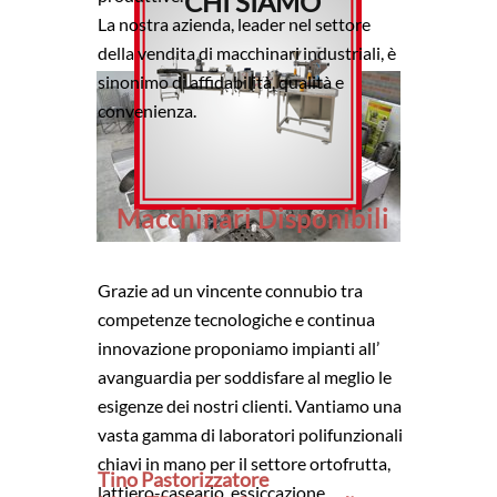
CHI SIAMO
La nostra azienda, leader nel settore
della vendita di macchinari industriali, è
sinonimo di affidabilità, qualità e
convenienza.
Macchinari Disponibili
Grazie ad un vincente connubio tra
competenze tecnologiche e continua
innovazione proponiamo impianti all’
avanguardia per soddisfare al meglio le
esigenze dei nostri clienti. Vantiamo una
vasta gamma di laboratori polifunzionali
chiavi in mano per il settore ortofrutta,
Tino Pastorizzatore
lattiero-caseario, essiccazione,