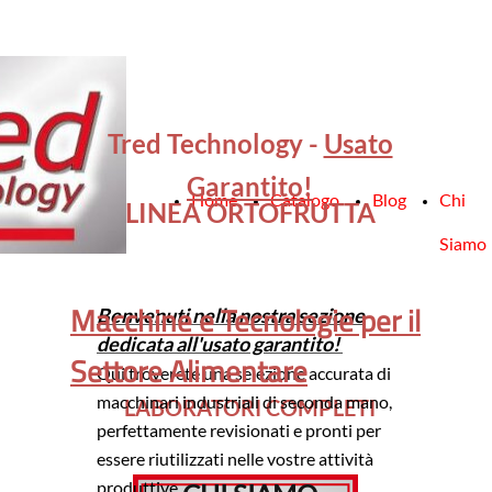
Tred Technology -
Usato
Garantito!
Home
Catalogo
Blog
Chi
LINEA ORTOFRUTTA
Siamo
Macchine e Tecnologie per il
Benvenuti nella nostra sezione
dedicata all'usato garantito!
Settore Alimentare
Qui troverete una selezione accurata di
macchinari industriali di seconda mano,
LABORATORI COMPLETI
perfettamente revisionati e pronti per
essere riutilizzati nelle vostre attività
produttive.