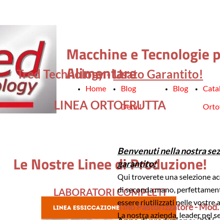
Macchine e Tecnologie pe
Alimentare
Tred Technology -
Usato Garantito!
Home
Blog
Blog
Cata
LINEA ORTOFRUTTA
Detail
Orto
Benvenuti nella nostra sez
Le Nostre Linee di Produzione!
garantito!
Qui troverete una selezione ac
di seconda mano, perfettamente
LABORATORI COMPLETI
essere riutilizzati nelle vostre 
Tino Pastorizzatore - Mod
La nostra azienda, leader nel s