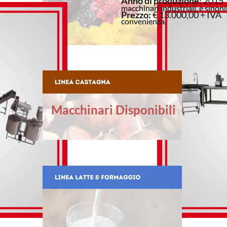
Anno di produzione:
2015
macchinari industriali, è sinoni
Prezzo:
€ 13.000,00 + IVA
convenienza.
Macchinari Disponibili