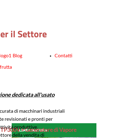
r il Settore
logo1 Blog
Contatti
frutta
ione dedicata all'usato
curata di macchinari industriali
 revisionati e pronti per
attività produttive.
. TP300V + Generatore di Vapore
ettore della vendita di