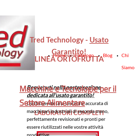
Tred Technology -
Usato
Garantito!
Home
Catalogo
Blog
Chi
LINEA ORTOFRUTTA
Siamo
Macchine e Tecnologie per il
Benvenuti nella nostra sezione
dedicata all'usato garantito!
Settore Alimentare
Qui troverete una selezione accurata di
macchinari industriali di seconda mano,
LABORATORI COMPLETI
perfettamente revisionati e pronti per
essere riutilizzati nelle vostre attività
produttive.