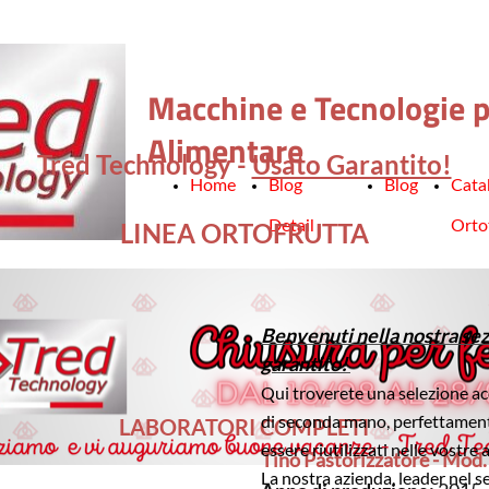
Macchine e Tecnologie pe
Alimentare
Tred Technology -
Usato Garantito!
Home
Blog
Blog
Cata
LINEA ORTOFRUTTA
Detail
Orto
Benvenuti nella nostra sez
garantito!
Qui troverete una selezione ac
di seconda mano, perfettamente
LABORATORI COMPLETI
essere riutilizzati nelle vostre 
Tino Pastorizzatore - Mod
La nostra azienda, leader nel s