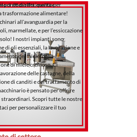
, il punto di riferimento per
mo di affidabilità, qualità e
lla trasformazione alimentare!
chinari all'avanguardia per la
oli, marmellate, e per l’essiccazione
solo! I nostri impianti sono
e di oli essenziali, la lavorazione e
ttamento del miele, dalla
ione di miele cremoso. Ci
avorazione delle castagne, della
zione di canditi e del trattamento di
acchinario è pensato per offrire
 straordinari. Scopri tutte le nostre
taci per personalizzare il tuo
te di settore