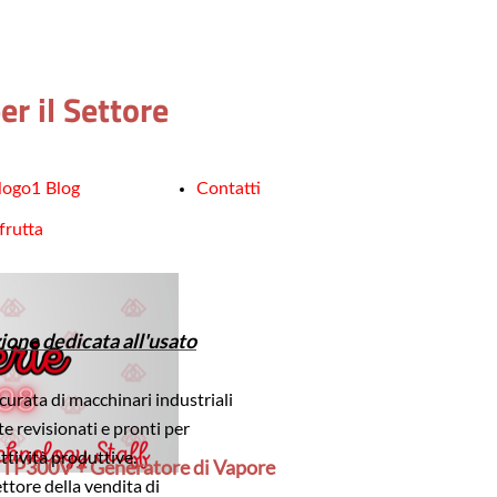
r il Settore
logo1 Blog
Contatti
frutta
ione dedicata all'usato
curata di macchinari industriali
 revisionati e pronti per
attività produttive.
. TP300V + Generatore di Vapore
ettore della vendita di