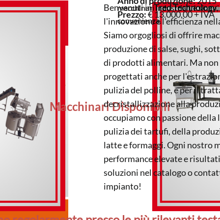
Anno di produzione:
2015
Benvenuti in
Tred Technology
macchinari industriali, è sinoni
Prezzo:
€ 13.000,00 + IVA
l'innovazione e l'efficienza ne
convenienza.
Siamo orgogliosi di offrire mac
produzione di salse, sughi, sott
di prodotti alimentari. Ma non 
progettati anche per l'estrazion
pulizia del polline, e per il tra
decristallizzazione alla produz
Macchinari Disponibili
occupiamo con passione della l
pulizia dei tartufi, della produ
latte e formaggi. Ogni nostro m
performance elevate e risultati
soluzioni nel catalogo o contat
impianto!
o regolarmente presso le più rilevanti testa