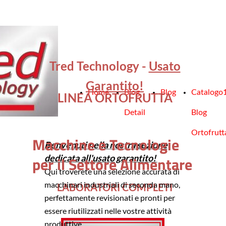
Tred Technology -
Usato
Garantito!
Home
Blog
Blog
Catalogo
LINEA ORTOFRUTTA
Detail
Blog
Ortofrutt
Macchine e Tecnologie
Benvenuti nella nostra sezione
dedicata all'usato garantito!
per il Settore Alimentare
Qui troverete una selezione accurata di
macchinari industriali di seconda mano,
LABORATORI COMPLETI
perfettamente revisionati e pronti per
essere riutilizzati nelle vostre attività
produttive.