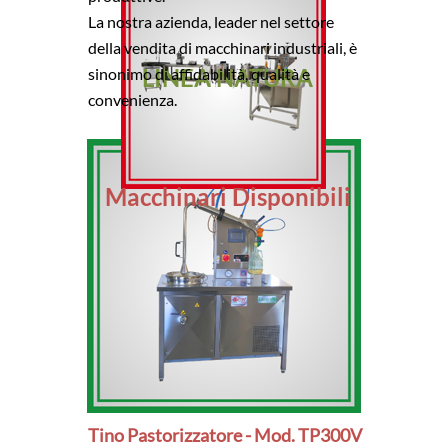
La nostra azienda, leader nel settore
della vendita di macchinari industriali, è
LINEA NATURA
sinonimo di affidabilità, qualità e
convenienza.
Macchinari Disponibili
Tino Pastorizzatore - Mod. TP300V